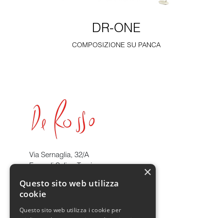
DR-ONE
COMPOSIZIONE SU PANCA
Via Sernaglia, 32/A
Farra di Soligo Treviso
×
P.IVA IT04599890268
Questo sito web utilizza
cookie
info@derosso.it
Tel. +39 0438 9011
Questo sito web utilizza i cookie per